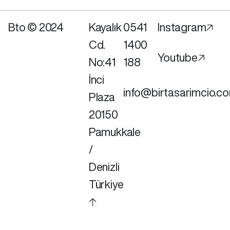
Bto © 2024
Kayalık
0541
Instagram🡥
Cd.
1400
Youtube🡥
No:41
188
İnci
info@birtasarimcio.c
Plaza
20150
Pamukkale
/
Denizli
Türkiye
🡡