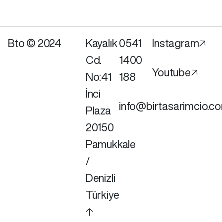
Bto © 2024
Kayalık
0541
Instagram🡥
Cd.
1400
Youtube🡥
No:41
188
İnci
info@birtasarimcio.c
Plaza
20150
Pamukkale
/
Denizli
Türkiye
🡡