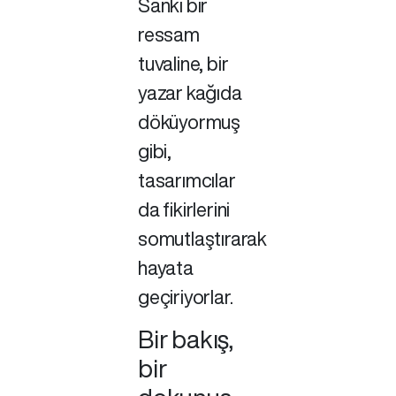
Sanki bir
ressam
tuvaline, bir
yazar kağıda
döküyormuş
gibi,
tasarımcılar
da fikirlerini
somutlaştırarak
hayata
geçiriyorlar.
Bir bakış,
bir