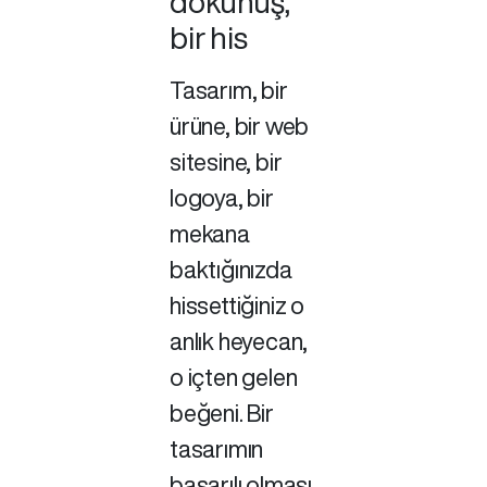
dokunuş,
bir his
Tasarım, bir
ürüne, bir web
sitesine, bir
logoya, bir
mekana
baktığınızda
hissettiğiniz o
anlık heyecan,
o içten gelen
beğeni. Bir
tasarımın
başarılı olması,