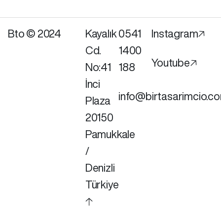
Bto © 2024
Kayalık
0541
Instagram🡥
Cd.
1400
Youtube🡥
No:41
188
İnci
info@birtasarimcio.c
Plaza
20150
Pamukkale
/
Denizli
Türkiye
🡡