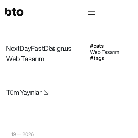
#cats
NextDayFastDesign.us
↘
Web Tasarım
Web Tasarım
#tags
Tüm Yayınlar ↘
19 — 2026