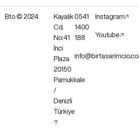
Bto © 2024
Kayalık
0541
Instagram🡥
Cd.
1400
Youtube🡥
No:41
188
İnci
info@birtasarimcio.c
Plaza
20150
Pamukkale
/
Denizli
Türkiye
🡡