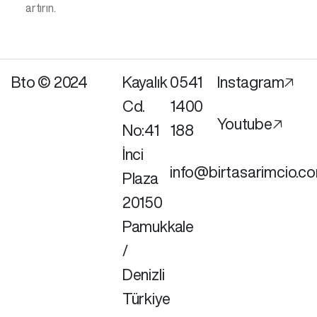
artırın.
Bto © 2024
Kayalık
0541
Instagram🡥
Cd.
1400
Youtube🡥
No:41
188
İnci
info@birtasarimcio.c
Plaza
20150
Pamukkale
/
Denizli
Türkiye