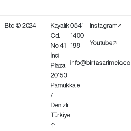
Bto © 2024
Kayalık
0541
Instagram🡥
Cd.
1400
Youtube🡥
No:41
188
İnci
info@birtasarimcio.c
Plaza
20150
Pamukkale
/
Denizli
Türkiye
🡡