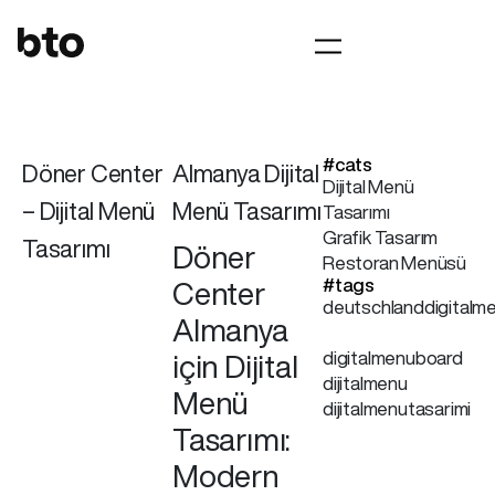
#cats
Döner Center
Almanya Dijital
Dijital Menü
– Dijital Menü
Menü Tasarımı
Tasarımı
Grafik Tasarım
Tasarımı
Döner
Restoran Menüsü
#tags
Center
deutschlanddigitalm
Almanya
digitalmenuboard
için Dijital
dijitalmenu
Menü
dijitalmenutasarimi
Tasarımı:
Modern