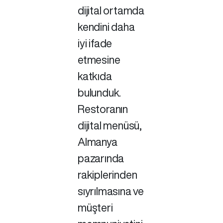
dijital ortamda
kendini daha
iyi ifade
etmesine
katkıda
bulunduk.
Restoranın
dijital menüsü,
Almanya
pazarında
rakiplerinden
sıyrılmasına ve
müşteri