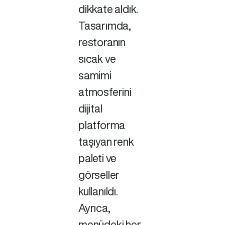
dikkate aldık.
Tasarımda,
restoranın
sıcak ve
samimi
atmosferini
dijital
platforma
taşıyan renk
paleti ve
görseller
kullanıldı.
Ayrıca,
menüdeki her