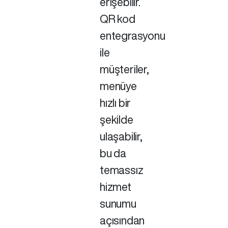
erişebilir.
QR kod
entegrasyonu
ile
müşteriler,
menüye
hızlı bir
şekilde
ulaşabilir,
bu da
temassız
hizmet
sunumu
açısından