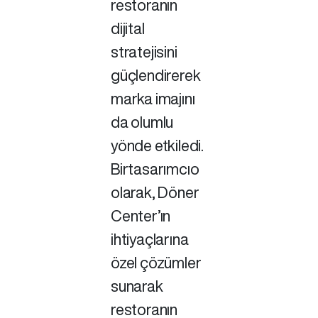
restoranın
dijital
stratejisini
güçlendirerek
marka imajını
da olumlu
yönde etkiledi.
Birtasarımcıo
olarak, Döner
Center’ın
ihtiyaçlarına
özel çözümler
sunarak
restoranın