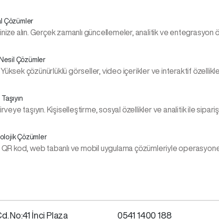
al Çözümler
linize alın. Gerçek zamanlı güncellemeler, analitik ve entegrasyon 
 Nesil Çözümler
üksek çözünürlüklü görseller, video içerikler ve interaktif özellikl
 Taşıyın
ye taşıyın. Kişiselleştirme, sosyal özellikler ve analitik ile siparişle
olojik Çözümler
. QR kod, web tabanlı ve mobil uygulama çözümleriyle operasyonel ve
d. No:41 İnci Plaza
0541 1400 188