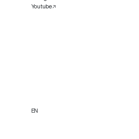
Youtube🡥
EN