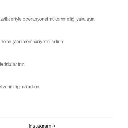
özellikleriyle operasyonel mükemmelliği yakalayın.
erle müşteri memnuniyetini artırın.
rinizi artırın.
rimliliğinizi artırın.
Instagram🡥