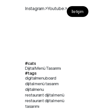
Instagram🡥
Youtube🡥
İletişim
#cats
Dijital Menü Tasarımı
#tags
digitalmenuboard
dijital menü tasarım
dijitalmenu
restaurant dijital menü
restaurant dijital menü
tasarımı