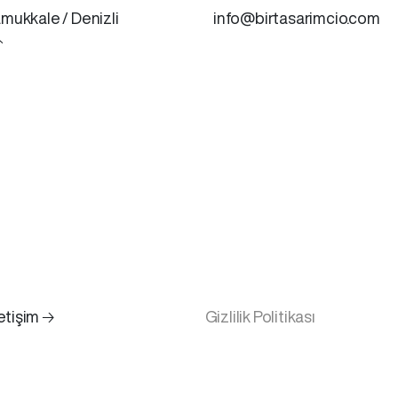
mukkale / Denizli
info@birtasarimcio.com

letişim 🡢
Gizlilik Politikası