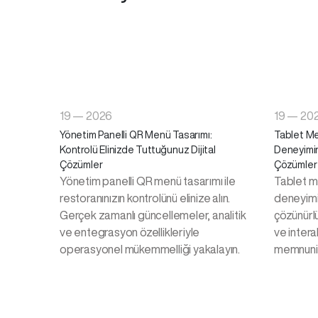
19 — 2026
19 — 20
Yönetim Panelli QR Menü Tasarımı:
Tablet Me
Kontrolü Elinizde Tuttuğunuz Dijital
Deneyimin
Çözümler
Çözümler
Yönetim panelli QR menü tasarımı ile
Tablet m
restoranınızın kontrolünü elinize alın.
deneyimin
Gerçek zamanlı güncellemeler, analitik
çözünürlü
ve entegrasyon özellikleriyle
ve intera
operasyonel mükemmelliği yakalayın.
memnuniye