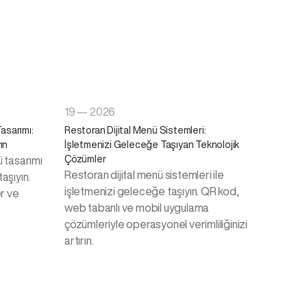
19 — 2026
asarımı:
Restoran Dijital Menü Sistemleri:
ın
İşletmenizi Geleceğe Taşıyan Teknolojik
Çözümler
ü tasarımı
Restoran dijital menü sistemleri ile
aşıyın.
işletmenizi geleceğe taşıyın. QR kod,
er ve
web tabanlı ve mobil uygulama
çözümleriyle operasyonel verimliliğinizi
artırın.