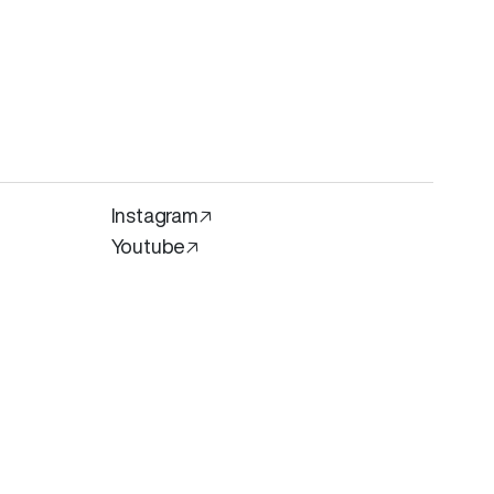
Instagram🡥
Youtube🡥