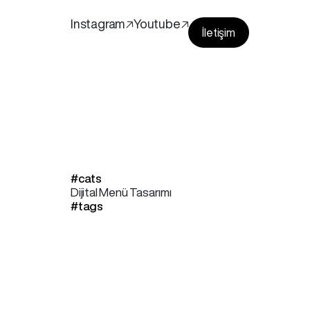
Instagram🡥
Youtube🡥
İletişim
#cats
Dijital Menü Tasarımı
#tags