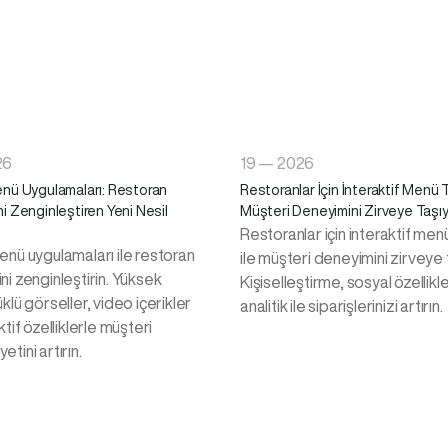
26
19 — 2026
nü Uygulamaları: Restoran
Restoranlar İçin İnteraktif Menü T
i Zenginleştiren Yeni Nesil
Müşteri Deneyimini Zirveye Taşıy
Restoranlar için interaktif men
enü uygulamaları ile restoran
ile müşteri deneyimini zirveye t
i zenginleştirin. Yüksek
Kişiselleştirme, sosyal özellikl
klü görseller, video içerikler
analitik ile siparişlerinizi artırın.
ktif özelliklerle müşteri
tini artırın.