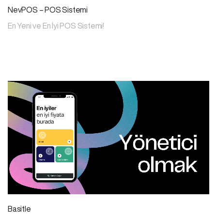
NevPOS – POS Sistemi
En Yeni ve En İyi POS Sistemi!
Basitle