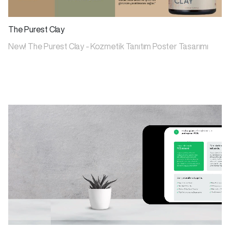
The Purest Clay
New! The Purest Clay - Kozmetik Tanıtım Poster Tasarımı