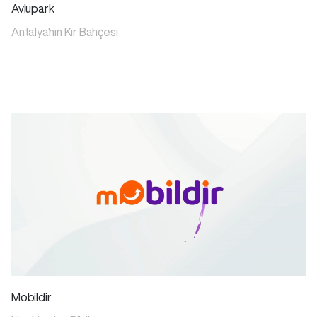
Avlupark
Antalya'nın Kır Bahçesi
Mobildir