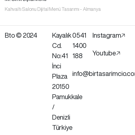
Kahvaltı Salonu Dijital Menü Tasarımı - Almanya
Bto © 2024
Kayalık
0541
Instagram🡥
Cd.
1400
Youtube🡥
No:41
188
İnci
info@birtasarimcio.c
Plaza
20150
Pamukkale
/
Denizli
Türkiye