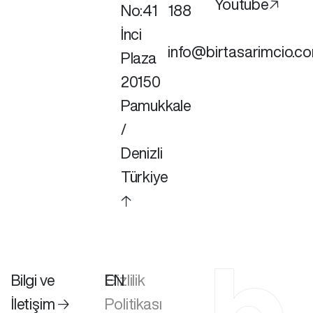
Youtube🡥
No:41
188
İnci
info@birtasarimcio.c
Plaza
20150
Pamukkale
/
Denizli
Türkiye
🡡
Bilgi ve
Gizlilik
EN
İletişim 🡢
Politikası