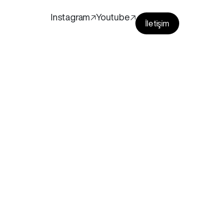
Instagram🡥
Youtube🡥
İletişim