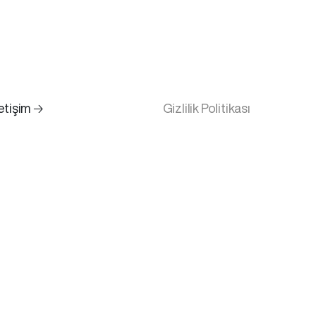
letişim 🡢
Gizlilik Politikası