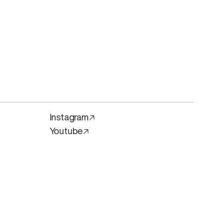
Instagram🡥
Youtube🡥