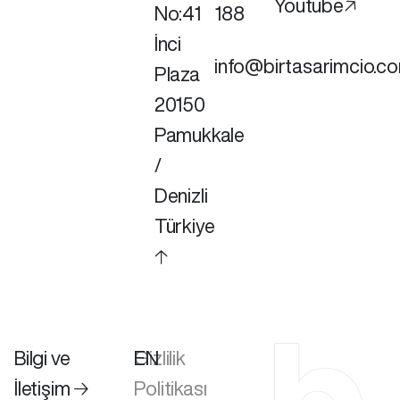
Youtube🡥
No:41
188
İnci
info@birtasarimcio.c
Plaza
20150
Pamukkale
/
Denizli
Türkiye
🡡
Bilgi ve
Gizlilik
EN
İletişim 🡢
Politikası