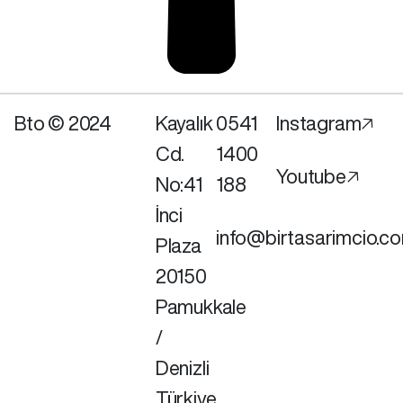
Bto © 2024
Kayalık
0541
Instagram🡥
Cd.
1400
Youtube🡥
No:41
188
İnci
info@birtasarimcio.c
Plaza
20150
Pamukkale
/
Denizli
Türkiye