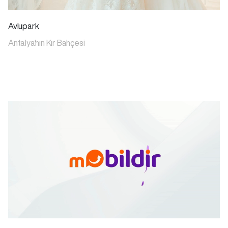
Avlupark
Antalya'nın Kır Bahçesi