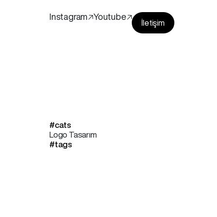
Instagram🡥
Youtube🡥
İletişim
#cats
Logo Tasarım
#tags