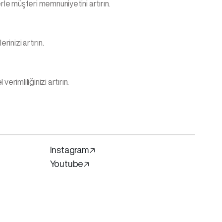
erle müşteri memnuniyetini artırın.
rinizi artırın.
rimliliğinizi artırın.
Instagram🡥
Youtube🡥