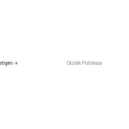
letişim 🡢
Gizlilik Politikası