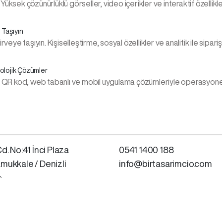
üksek çözünürlüklü görseller, video içerikler ve interaktif özellikl
 Taşıyın
ye taşıyın. Kişiselleştirme, sosyal özellikler ve analitik ile siparişle
olojik Çözümler
. QR kod, web tabanlı ve mobil uygulama çözümleriyle operasyonel ve
d. No:41 İnci Plaza
0541 1400 188
mukkale / Denizli
info@birtasarimcio.com
