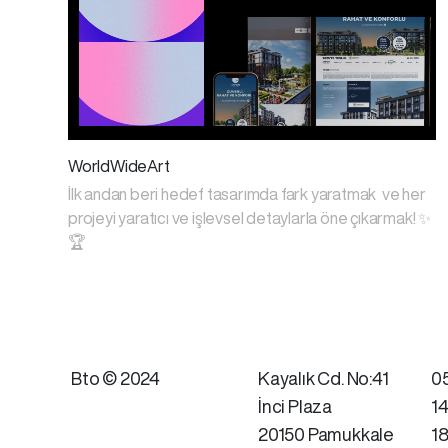
WorldWideArt
İlk andan beri hedef tasarımda fark yaratmak ve her
projeyi yaratıcı ve işlevsel detaylarla öne çıkarmak! ✨
🏆
Bto © 2024
Kayalık Cd. No:41
0
İnci Plaza
1
20150 Pamukkale
1