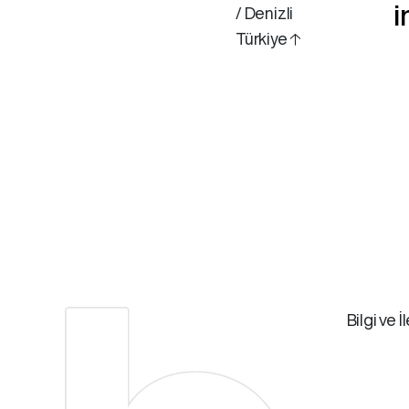
i
/ Denizli
Türkiye 🡡
Bilgi ve İ