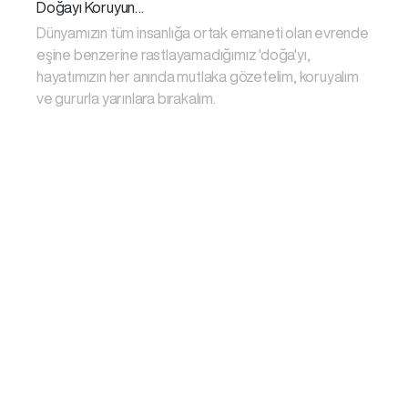
Doğayı Koruyun…
Dünyamızın tüm insanlığa ortak emaneti olan evrende
eşine benzerine rastlayamadığımız 'doğa'yı,
hayatımızın her anında mutlaka gözetelim, koruyalım
ve gururla yarınlara bırakalım.