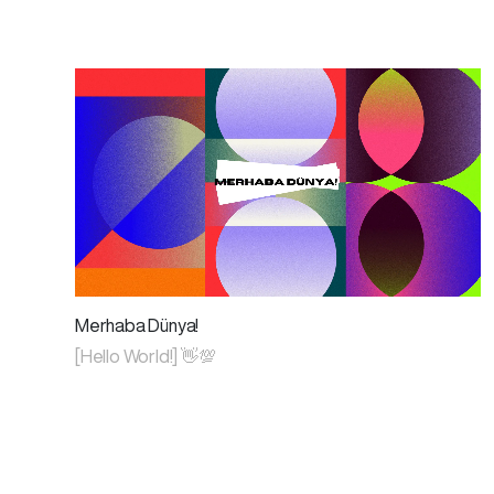
Merhaba Dünya!
[Hello World!] 👋💯