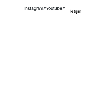
Instagram🡥
Youtube🡥
İletişim