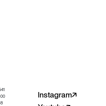
541
Instagram🡥
400
88